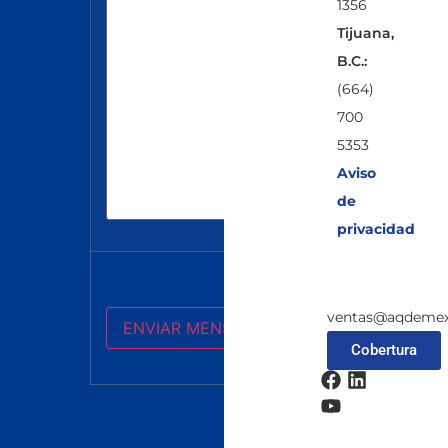
1356
Tijuana,
B.C.:
(664)
700
5353
Aviso
de
privacidad
ventas@aqdemex
Cobertura