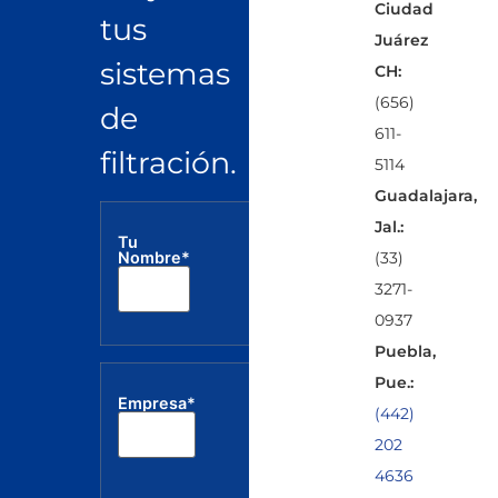
Ciudad
tus
Juárez
sistemas
CH:
(656)
de
611-
filtración.
5114
Guadalajara,
Jal.:
Tu
Correo
Tel
(33)
Nombre*
electrónico*
3271-
0937
Puebla,
Pue.:
Empresa*
(442)
202
4636