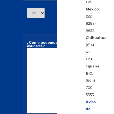
Cd
México:
(55)
8288-
9632
Chihuahua:
¿Cómo podemos
(614)
ayudarte?
412
1356
Tijuana,
B.C.:
(664)
700
5353
Aviso
de