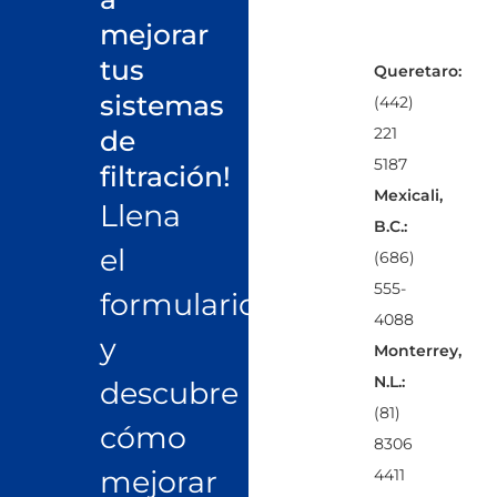
mejorar
tus
Queretaro:
sistemas
(442)
221
de
5187
filtración!
Mexicali,
Llena
B.C.:
el
(686)
555-
formulario
4088
y
Monterrey,
N.L.:
descubre
(81)
cómo
8306
mejorar
4411