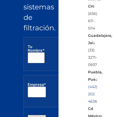
sistemas
CH:
(656)
de
611-
filtración.
5114
Guadalajara,
Jal.:
Tu
Correo
Tel
(33)
Nombre*
electrónico*
3271-
0937
Puebla,
Pue.:
Empresa*
(442)
202
4636
Cd
México: