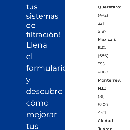
tus
Queretaro:
sistemas
(442)
221
de
5187
filtración!
Mexicali,
Llena
B.C.:
el
(686)
555-
formulario
4088
y
Monterrey,
N.L.:
descubre
(81)
cómo
8306
mejorar
4411
Ciudad
tus
Juárez