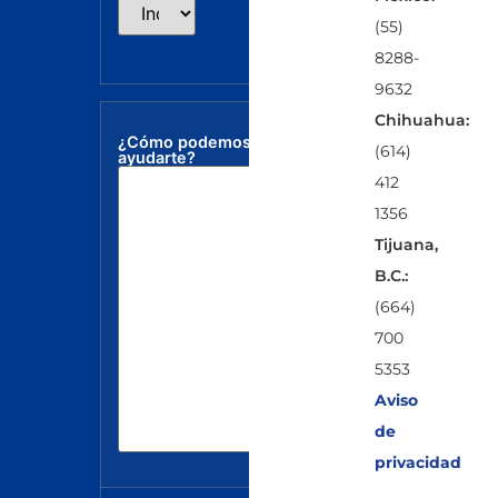
(55)
8288-
9632
Chihuahua:
¿Cómo podemos
(614)
ayudarte?
412
1356
Tijuana,
B.C.:
(664)
700
5353
Aviso
de
privacidad