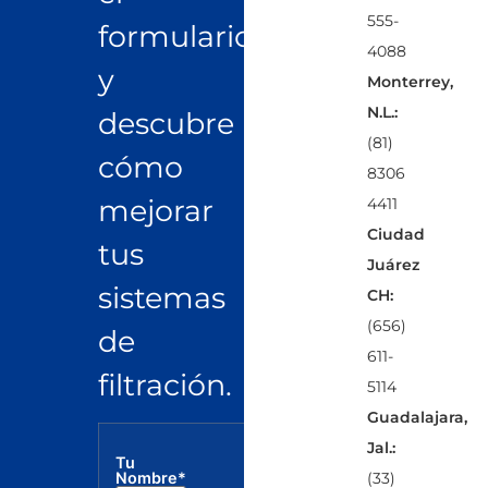
555-
formulario
4088
y
Monterrey,
N.L.:
descubre
(81)
cómo
8306
mejorar
4411
Ciudad
tus
Juárez
sistemas
CH:
(656)
de
611-
filtración.
5114
Guadalajara,
Jal.:
Tu
Correo
Tel
(33)
Nombre*
electrónico*