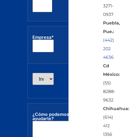
3271-
0937
Puebla,
Pue.:
Empresa*
(442)
202
4636
Cd
México:
(55)
8288-
9632
Chihuahua:
¿Cómo podemos
(614)
ayudarte?
412
1356