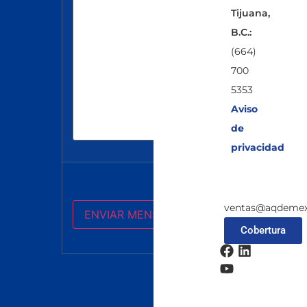
Tijuana,
B.C.:
(664)
700
5353
Aviso
de
privacidad
ventas@aqdemex
Cobertura