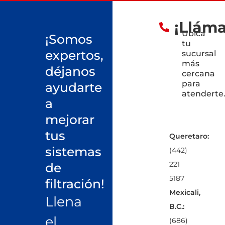
¡Llám
Ubica
¡Somos
tu
expertos,
sucursal
más
déjanos
cercana
para
ayudarte
atenderte
a
mejorar
tus
Queretaro:
sistemas
(442)
221
de
5187
filtración!
Mexicali,
Llena
B.C.:
el
(686)