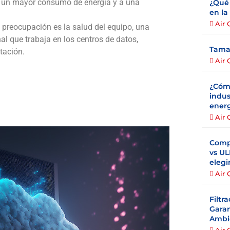
 a un mayor consumo de energía y a una
¿Qué 
en la
Air 
l preocupación es la salud del equipo, una
al que trabaja en los centros de datos,
Tamañ
tación.
Air 
¿Cómo
indus
energ
Air 
Compa
vs UL
elegi
Air 
Filtr
Garan
Ambie