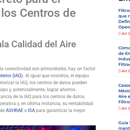
 los Centros de
Filtr
que r
Defin
Opera
Air 
a Calidad del Aire
Cómo
de Em
Indus
Filtr
la conectividad son primordiales, hay un factor
Air 
nterior (IAQ)
. Al igual que nosotros, el equipo
riorizar la IAQ, los centros de datos pueden
Caso
uipo y, potencialmente, lograr ahorros
Méxic
Aire 
tancia de la IAQ para los centros de datos,
Filtr
rativa y, en última instancia, su rentabilidad.
Air 
 de
ASHRAE
e
ISA
para garantizar la mejor
Guía 
mant