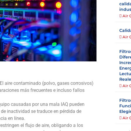
calid
indus
Air 
Calid
Air 
Filtr
Difer
Incre
Energ
Lectu
Real
 El aire contaminado (polvo, gases corrosivos)
Air 
araciones más frecuentes e incluso fallos
Filtr
 equipo causadas por una mala IAQ pueden
Funci
 de inactividad se traduce en pérdida de
Elegi
Air 
ia en línea.
 restringen el flujo de aire, obligando a los