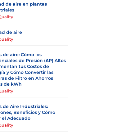
ad de aire en plantas
triales
Quality
ad de aire
Quality
os de aire: Cómo los
enciales de Presión (ΔP) Altos
mentan tus Costos de
ía y Cómo Convertir las
ras de Filtro en Ahorros
es de kWh
Quality
os de Aire Industriales:
ones, Beneficios y Cómo
r el Adecuado
Quality