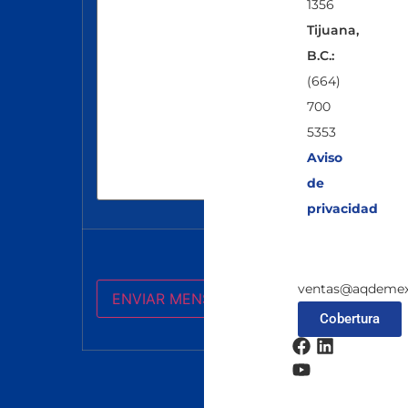
1356
Tijuana,
B.C.:
(664)
700
5353
Aviso
de
privacidad
ventas@aqdemex
Cobertura