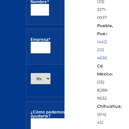
(33)
Nombre*
electrónico*
3271-
0937
Puebla,
Pue.:
Empresa*
(442)
202
4636
Cd
México:
(55)
8288-
9632
Chihuahua:
¿Cómo podemos
(614)
ayudarte?
412