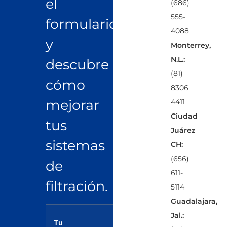
el
(686)
555-
formulario
4088
y
Monterrey,
N.L.:
descubre
(81)
cómo
8306
mejorar
4411
Ciudad
tus
Juárez
sistemas
CH:
(656)
de
611-
filtración.
5114
Guadalajara,
Jal.:
Tu
Correo
Tel