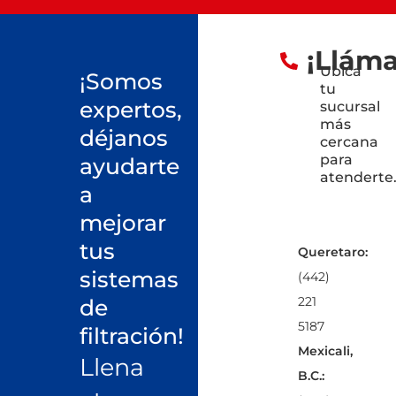
¡Llám
Ubica
¡Somos
tu
expertos,
sucursal
más
déjanos
cercana
para
ayudarte
atenderte
a
mejorar
tus
Queretaro:
sistemas
(442)
221
de
5187
filtración!
Mexicali,
Llena
B.C.: