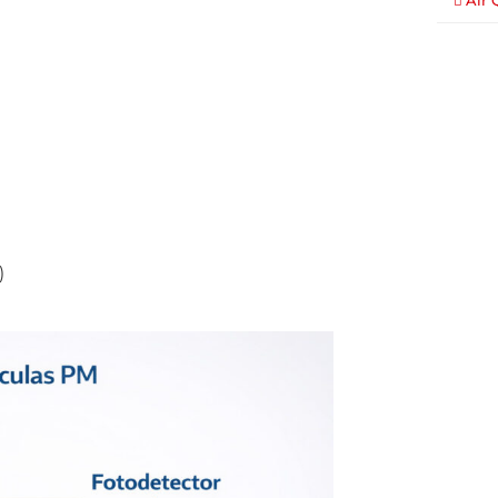
Air 
)