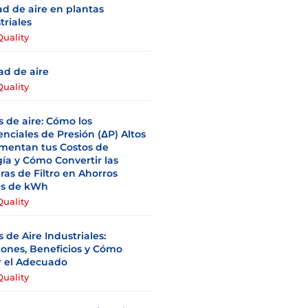
ad de aire en plantas
triales
Quality
ad de aire
Quality
os de aire: Cómo los
enciales de Presión (ΔP) Altos
mentan tus Costos de
ía y Cómo Convertir las
ras de Filtro en Ahorros
es de kWh
Quality
os de Aire Industriales:
ones, Beneficios y Cómo
r el Adecuado
Quality