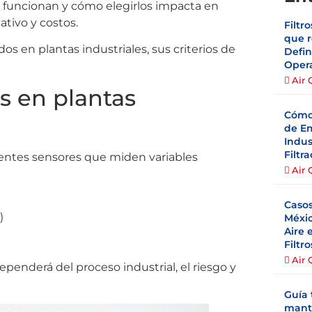
funcionan y cómo elegirlos impacta en
tivo y costos.
Filtr
que r
dos en plantas industriales, sus criterios de
Defin
Opera
Air 
os en plantas
Cómo
de Em
Indus
Filtr
ferentes sensores que miden variables
Air 
Caso
)
Méxic
Aire 
Filtr
Air 
penderá del proceso industrial, el riesgo y
Guía 
mant