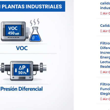
calid
indus
Air 
Calid
Air 
Filtr
Difer
Incre
Energ
Lectu
Real
Air 
Filtr
Funci
Elegi
Air 