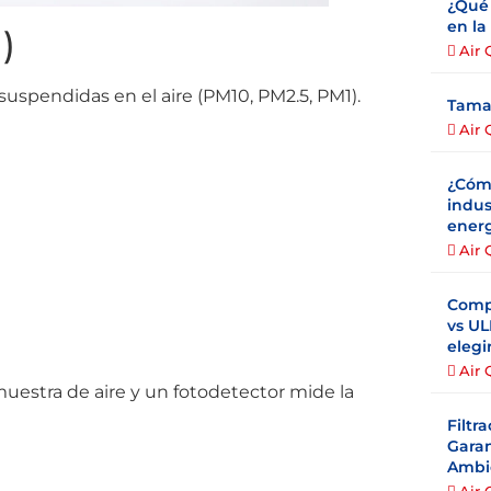
¿Qué 
en la
)
Air 
uspendidas en el aire (PM10, PM2.5, PM1).
Tamañ
Air 
¿Cómo
indus
energ
Air 
Compa
vs UL
elegi
Air 
 muestra de aire y un fotodetector mide la
Filtr
Garan
Ambie